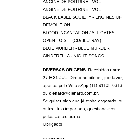
ANGINE DE POITRINE - VOL. I
ENFORCER - NOSTALGIA EPICA -
ANGINE DE POITRINE - VOL. II
DESIGN YOUR UNIVERSE
BLACK LABEL SOCIETY - ENGINES OF
FLESHCRAWL - SOULSKINNER
DEMOLITION
(SLIPCASE)
BLOOD INCANTATION / ALL GATES
GIANT - SHIFTING TIME
OPEN - O.S.T. (CD/BLU-RAY)
HARSH - FEELS
BLUE MURDER - BLUE MURDER
HELLOWEEN - KEEPER OF THE SEVEN
CINDERELLA - NIGHT SONGS
KEYS PART I: EXPANDED EDITION
CLASH - COMBAT ROCK
HELLOWEEN - STRAIGHT OUT OF
DIVERSAS ORIGENS.
Recebidos entre
CLASH - LONDON CALLING
HELL (DIGIPAK)
27 E 31 JUL. Direto no site ou, por favor,
CRUEL FORCE - HANEDA
INVENTTOR - SENHOR DA OBSESSÃO
apenas pelo WhatsApp (11) 91108-0313
DARKTHRONE - PRE-HISTORIC METAL
JORN - OVER THE HORIZON RADAR
ou diehard@diehard.com.br.
DEATH ANGEL - ACT III
KRISIUN - APOCALYPTIC REVELATION
Se quiser algo que já tenha esgotado, ou
DEF LEPPARD - PYROMANIA (40TH
KRISIUN - BLACK FORCE DOMAIN
outro título importado, questione-nos
ANNIVERSARY)
KRISIUN - CONQUERORS OF
pelos canais acima.
DODHEIMSGARD - MONUMENTAL
ARMAGEDDON (DIGIPAK)
Obrigado!
POSSESSION
KRISIUN - SOUTHERN STORM
GRAND FUNK RAILROAD - GOOD
(SLIPCASE)