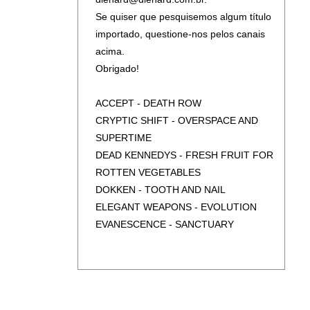
SLAYER - LIVE DECADE OF
SHAMAN - RITUAL (SLIPCASE)
Se quiser que pesquisemos algum título
AGGRESSION (2CD)
TESLA - HOMAGE
importado, questione-nos pelos canais
YES - TORMATO
VOMITORY - REVELATION NAUSEA
acima.
Y&T - BLACK TIGER
(SLIPCASE)
Obrigado!
YES - 90125
VOMITORY - TERRORIZE BRUTALIZE
SODOMIZE (SLIPCASE)
ACCEPT - DEATH ROW
W.A.S.P. - DOMINATOR
CRYPTIC SHIFT - OVERSPACE AND
YES - AURORA (DIGIPAK)
SUPERTIME
DEAD KENNEDYS - FRESH FRUIT FOR
ROTTEN VEGETABLES
DOKKEN - TOOTH AND NAIL
ELEGANT WEAPONS - EVOLUTION
EVANESCENCE - SANCTUARY
FOREIGNER - IN THE EYE OF THE
STORM
MOTHERS FINEST - MOTHERS FINEST
PAUL GILBERT - WROC