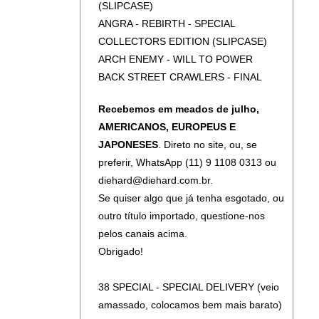
(SLIPCASE)
ANGRA - REBIRTH - SPECIAL
COLLECTORS EDITION (SLIPCASE)
ARCH ENEMY - WILL TO POWER
BACK STREET CRAWLERS - FINAL
PERFORMANCE - 1976 + OUTTAKES
Recebemos em meados de julho,
AND UNRER
AMERICANOS, EUROPEUS E
BACK STREET CRAWLERS - LIVE AT
JAPONESES
. Direto no site, ou, se
FAIRFIELD HALL, CROYDON - 1975
preferir, WhatsApp (11) 9 1108 0313 ou
BELOW - UPON A PALE HORSE
diehard@diehard.com.br.
DEATH ANGEL - THE EVIL DIVIDE
Se quiser algo que já tenha esgotado, ou
DIMMU BORGIR - ENTHRONE
outro título importado, questione-nos
DARKNESS TRIUMPHANT
pelos canais acima.
DORSAL ATLÂNTICA - IMPERIUM
Obrigado!
DORSAL ATLÂNTICA - SEARCHING FOR
THE LIGHT (SLIPCASE)
38 SPECIAL - SPECIAL DELIVERY (veio
EDU FALASCHI - MIRAJ (DIGIBOOK)
amassado, colocamos bem mais barato)
EDU FALASCHI - MIRAJ (SLIPCASE)