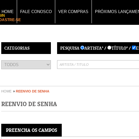
HOME
FALE CONOSCO
VER COMPRAS
PRÓXIMOS LANÇAME
GIN
DASTRE-SE
CATEGORIAS
PESQUISA
ARTISTA* /
TÍTULO* /
E
HOME
»
REENVIO DE SENHA
REENVIO DE SENHA
PREENCHA OS CAMPOS