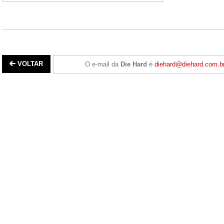
VOLTAR
O e-mail da
Die Hard
é
diehard@diehard.com.b