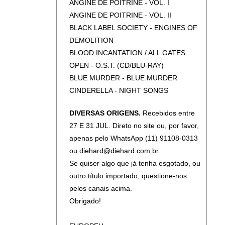
ANGINE DE POITRINE - VOL. I
ENFORCER - NOSTALGIA EPICA -
ANGINE DE POITRINE - VOL. II
DESIGN YOUR UNIVERSE
BLACK LABEL SOCIETY - ENGINES OF
FLESHCRAWL - SOULSKINNER
DEMOLITION
(SLIPCASE)
BLOOD INCANTATION / ALL GATES
GIANT - SHIFTING TIME
OPEN - O.S.T. (CD/BLU-RAY)
HARSH - FEELS
BLUE MURDER - BLUE MURDER
HELLOWEEN - KEEPER OF THE SEVEN
CINDERELLA - NIGHT SONGS
KEYS PART I: EXPANDED EDITION
CLASH - COMBAT ROCK
HELLOWEEN - STRAIGHT OUT OF
DIVERSAS ORIGENS.
Recebidos entre
CLASH - LONDON CALLING
HELL (DIGIPAK)
27 E 31 JUL. Direto no site ou, por favor,
CRUEL FORCE - HANEDA
INVENTTOR - SENHOR DA OBSESSÃO
apenas pelo WhatsApp (11) 91108-0313
DARKTHRONE - PRE-HISTORIC METAL
JORN - OVER THE HORIZON RADAR
ou diehard@diehard.com.br.
DEATH ANGEL - ACT III
KRISIUN - APOCALYPTIC REVELATION
Se quiser algo que já tenha esgotado, ou
DEF LEPPARD - PYROMANIA (40TH
KRISIUN - BLACK FORCE DOMAIN
outro título importado, questione-nos
ANNIVERSARY)
KRISIUN - CONQUERORS OF
pelos canais acima.
DODHEIMSGARD - MONUMENTAL
ARMAGEDDON (DIGIPAK)
Obrigado!
POSSESSION
KRISIUN - SOUTHERN STORM
GRAND FUNK RAILROAD - GOOD
(SLIPCASE)