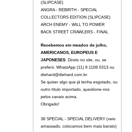
(SLIPCASE)
ANGRA - REBIRTH - SPECIAL
COLLECTORS EDITION (SLIPCASE)
ARCH ENEMY - WILL TO POWER
BACK STREET CRAWLERS - FINAL
PERFORMANCE - 1976 + OUTTAKES
Recebemos em meados de julho,
AND UNRER
AMERICANOS, EUROPEUS E
BACK STREET CRAWLERS - LIVE AT
JAPONESES
. Direto no site, ou, se
FAIRFIELD HALL, CROYDON - 1975
preferir, WhatsApp (11) 9 1108 0313 ou
BELOW - UPON A PALE HORSE
diehard@diehard.com.br.
DEATH ANGEL - THE EVIL DIVIDE
Se quiser algo que já tenha esgotado, ou
DIMMU BORGIR - ENTHRONE
outro título importado, questione-nos
DARKNESS TRIUMPHANT
pelos canais acima.
DORSAL ATLÂNTICA - IMPERIUM
Obrigado!
DORSAL ATLÂNTICA - SEARCHING FOR
THE LIGHT (SLIPCASE)
38 SPECIAL - SPECIAL DELIVERY (veio
EDU FALASCHI - MIRAJ (DIGIBOOK)
amassado, colocamos bem mais barato)
EDU FALASCHI - MIRAJ (SLIPCASE)