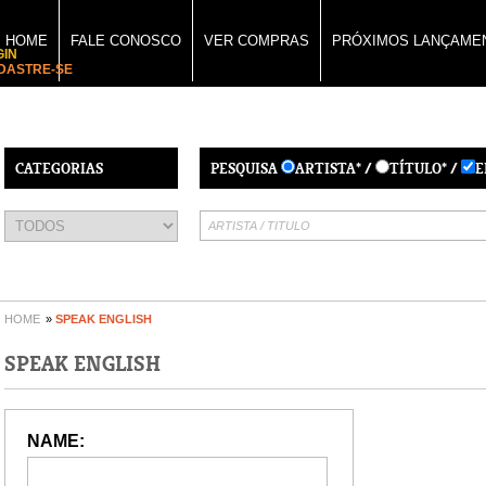
HOME
FALE CONOSCO
VER COMPRAS
PRÓXIMOS LANÇAME
GIN
DASTRE-SE
CATEGORIAS
PESQUISA
ARTISTA* /
TÍTULO* /
E
HOME
»
SPEAK ENGLISH
SPEAK ENGLISH
NAME: