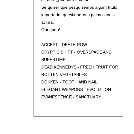
SLAYER - LIVE DECADE OF
SHAMAN - RITUAL (SLIPCASE)
Se quiser que pesquisemos algum título
AGGRESSION (2CD)
TESLA - HOMAGE
importado, questione-nos pelos canais
YES - TORMATO
VOMITORY - REVELATION NAUSEA
acima.
Y&T - BLACK TIGER
(SLIPCASE)
Obrigado!
YES - 90125
VOMITORY - TERRORIZE BRUTALIZE
SODOMIZE (SLIPCASE)
ACCEPT - DEATH ROW
W.A.S.P. - DOMINATOR
CRYPTIC SHIFT - OVERSPACE AND
YES - AURORA (DIGIPAK)
SUPERTIME
DEAD KENNEDYS - FRESH FRUIT FOR
ROTTEN VEGETABLES
DOKKEN - TOOTH AND NAIL
ELEGANT WEAPONS - EVOLUTION
EVANESCENCE - SANCTUARY
FOREIGNER - IN THE EYE OF THE
STORM
MOTHERS FINEST - MOTHERS FINEST
PAUL GILBERT - WROC